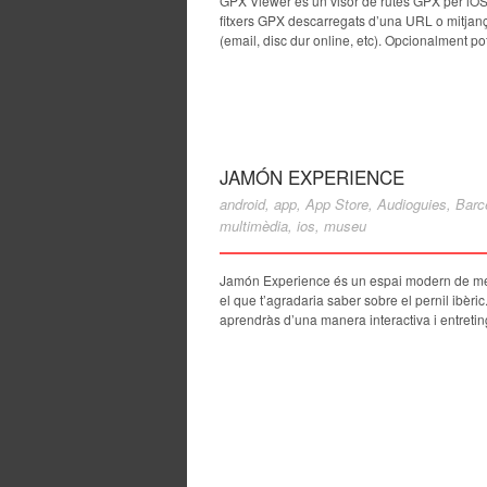
GPX Viewer és un visor de rutes GPX per iOS 
fitxers GPX descarregats d’una URL o mitjança
(email, disc dur online, etc). Opcionalment po
JAMÓN EXPERIENCE
android
,
app
,
App Store
,
Audioguies
,
Barc
multimèdia
,
ios
,
museu
Jamón Experience és un espai modern de més
el que t’agradaria saber sobre el pernil ibèri
aprendràs d’una manera interactiva i entreti