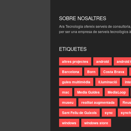
SOBRE NOSALTRES
Ara Tecnologia ofereix serveis de consultoria
per ser una empresa de serveis tecnològics à
ETIQUETES
altres projectes
android
android 
Barcelona
Born
Costa Brava
guies multimèdia
il.luminació
int
mac
Media Guides
MediaLoop
museu
realitat augmentada
Reu
Sant Feliu de Guíxols
sync
synch
windows
windows store