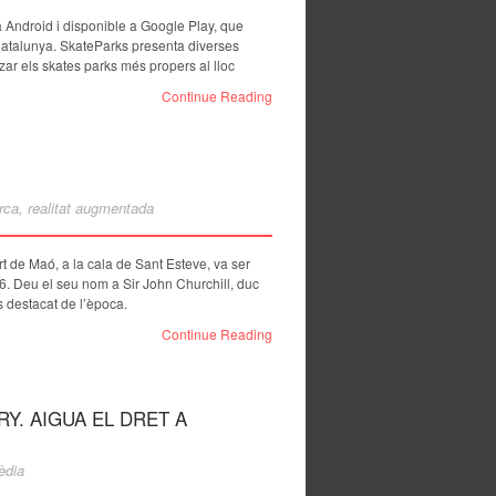
Android i disponible a Google Play, que
Catalunya. SkateParks presenta diverses
zar els skates parks més propers al lloc
Continue Reading
rca
,
realitat augmentada
rt de Maó, a la cala de Sant Esteve, va ser
26. Deu el seu nom a Sir John Churchill, duc
 destacat de l’època.
Continue Reading
Y. AIGUA EL DRET A
èdia