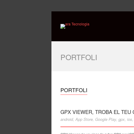
PORTFOLI
PORTFOLI
GPX VIEWER, TROBA EL TEU 
android
,
App Store
,
Google Play
,
gpx
,
ios