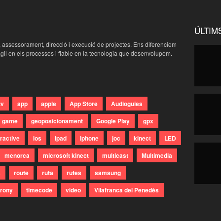
ÚLTIM
, assessorament, direcció i execució de projectes. Ens diferenciem
gil en els processos i fiable en la tecnologia que desenvolupem.
tv
app
apple
App Store
Audioguies
game
geoposicionament
Google Play
gpx
eractive
ios
ipad
iphone
joc
kinect
LED
menorca
microsoft kinect
multicast
Multimedia
s
route
ruta
rutes
samsung
rony
timecode
video
Vilafranca del Penedès