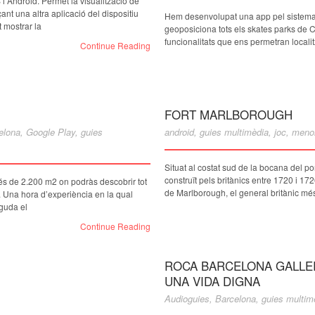
i Android. Permet la visualització de
nt una altra aplicació del dispositiu
Hem desenvolupat una app pel sistema 
t mostrar la
geoposiciona tots els skates parks de 
funcionalitats que ens permetran localit
Continue Reading
FORT MARLBOROUGH
elona
,
Google Play
,
guies
android
,
guies multimèdia
,
joc
,
meno
Situat al costat sud de la bocana del po
construït pels britànics entre 1720 i 17
 de 2.200 m2 on podràs descobrir tot
de Marlborough, el general britànic més
c. Una hora d’experiència en la qual
nguda el
Continue Reading
ROCA BARCELONA GALLER
UNA VIDA DIGNA
Audioguies
,
Barcelona
,
guies multim