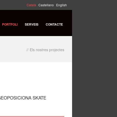
Català
|
Castellano
|
English
PORTFOLI
SERVEIS
CONTACTE
//
Els nostres projectes
 GEOPOSICIONA SKATE