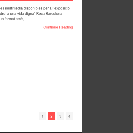
es multimèdia disponibles per a l’exposició
 dret a una vida digna” Roca Barcelona
 un format amè,
Continue Reading
1
2
3
4