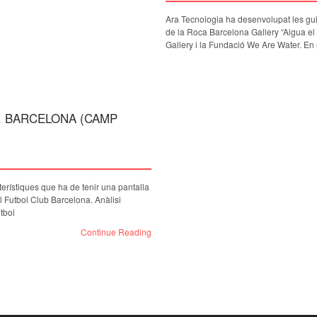
Ara Tecnologia ha desenvolupat les gui
de la Roca Barcelona Gallery “Aigua el
Gallery i la Fundació We Are Water. En
C. BARCELONA (CAMP
terístiques que ha de tenir una pantalla
l Futbol Club Barcelona. Anàlisi
tbol
Continue Reading