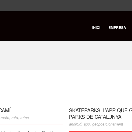
INICI
EMPRESA
CAMÍ
SKATEPARKS, L’APP QUE
PARKS DE CATALUNYA
,
route
,
ruta
,
rutes
android
,
app
,
geoposicionament